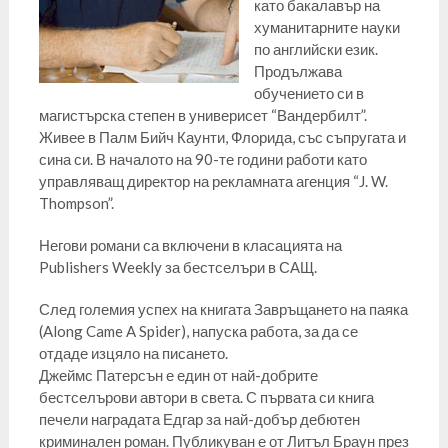
като бакалавър на
хуманитарните науки
по английски език.
Продължава
обучението си в
магистърска степен в универисет “Вандербилт”.
Живее в Палм Бийч Каунти, Флорида, със съпругата и
сина си. В началото на 90-те години работи като
управляващ директор на рекламната агенция “J. W.
Thompson”.
Негови романи са включени в класацията на
Publishers Weekly за бестселъри в САЩ.
След големия успех на книгата Завръщането на паяка
(Along Came A Spider), напуска работа, за да се
отдаде изцяло на писането.
Джеймс Патерсън е един от най-добрите
бестселърови автори в света. С първата си книга
печели наградата Едгар за най-добър дебютен
криминален роман. Публикуван е от Литъл Браун през