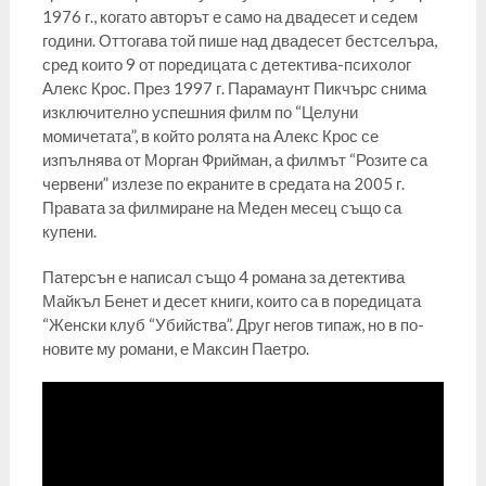
1976 г., когато авторът е само на двадесет и седем
години. Оттогава той пише над двадесет бестселъра,
сред които 9 от поредицата с детектива-психолог
Алекс Крос. През 1997 г. Парамаунт Пикчърс снима
изключително успешния филм по “Целуни
момичетата”, в който ролята на Алекс Крос се
изпълнява от Морган Фрийман, а филмът “Розите са
червени” излезе по екраните в средата на 2005 г.
Правата за филмиране на Меден месец също са
купени.
Патерсън е написал също 4 романа за детектива
Майкъл Бенет и десет книги, които са в поредицата
“Женски клуб “Убийства”. Друг негов типаж, но в по-
новите му романи, е Максин Паетро.