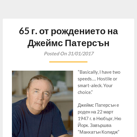
65 г. от рождението на
Джеймс Патерсън
Posted On 31/01/2017
“Basically, I have two
speeds…. Hostile or
smart-aleck. Your
choice.”
Джеймс Патерсън е
роден на 22 март
1947 г. в Нюбърг, Ню
Йорк. Завършва
“Манхатън Колидж”