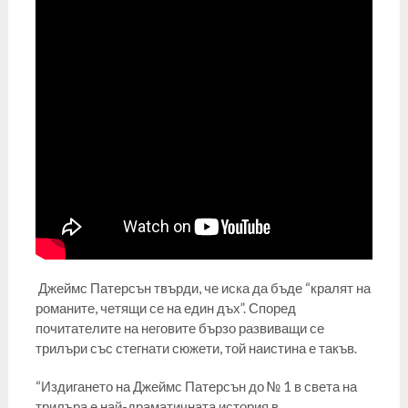
Джеймс Патерсън твърди, че иска да бъде “кралят на
романите, четящи се на един дъх”. Според
почитателите на неговите бързо развиващи се
трилъри със стегнати сюжети, той наистина е такъв.
“Издигането на Джеймс Патерсън до № 1 в света на
трилъра е най-драматичната история в