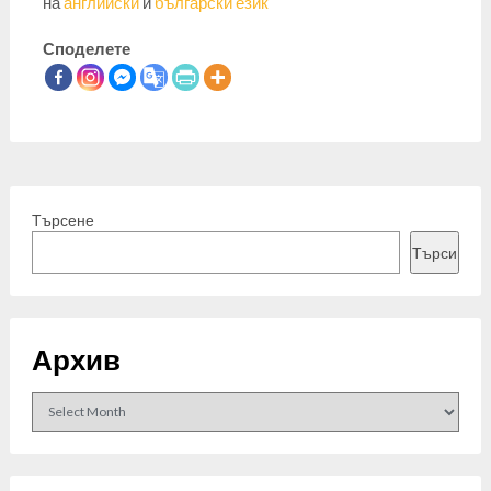
на
английски
и
български език
Споделете
Търсене
Търси
Архив
Archives