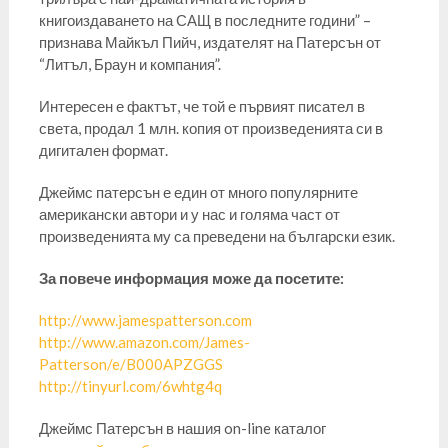
книгоиздаването на САЩ в последните години” –
признава Майкъл Пийч, издателят на Патерсън от
“Литъл, Браун и компания”.
Интересен е фактът, че той е първият писател в
света, продал 1 млн. копия от произведенията си в
дигитален формат.
Джеймс патерсън е един от много популярните
американски автори и у нас и голяма част от
произведенията му са преведени на български език.
За повече информация може да посетите:
http://www.jamespatterson.com
http://www.amazon.com/James-
Patterson/e/B000APZGGS
http://tinyurl.com/6whtg4q
Джеймс Патерсън в нашия on-line каталог