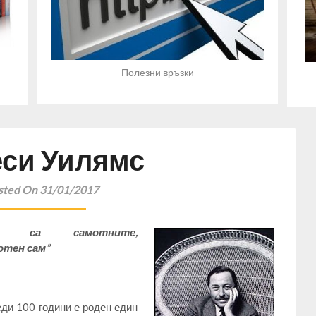
Полезни връзки
еси Уилямс
sted On 31/01/2017
ого
са самотните,
отен сам”
еди 100 години е роден един