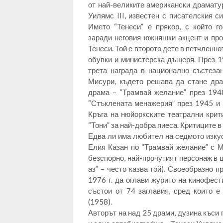
от най-великите американски драмату
Уилямс III, известен с писателския с
Името “Тенеси” е прякор, с който г
заради неговия южняшки акцент и пр
Тенеси. Той е второто дете в петчленн
обувки и министерска дъщеря. През 1
трета награда в национално състезан
Мисури, където решава да стане дра
драма – “Трамвай желание” през 1948
“Стъклената менажерия” през 1945 и “
Кръга на нюйоркските театрални крити
“Тони” за най-добра пиеса. Критиците в
Едва ли има любител на седмото изкус
Елия Казан по “Трамвай желание” с 
безспорно, най-прочутият персонаж в 
аз” – често казва той). Своеобразно п
1976 г. да оглави журито на кинофест
състои от 74 заглавия, сред които 
(1958).
Авторът на над 25 драми, дузина къси 