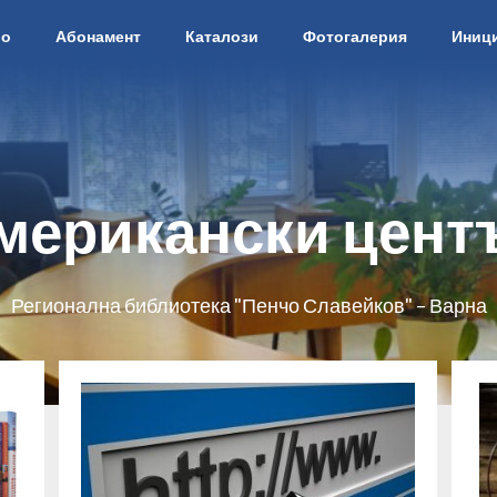
ло
Абонамент
Каталози
Фотогалерия
Иниц
мерикански цент
Регионална библиотека "Пенчо Славейков" – Варна