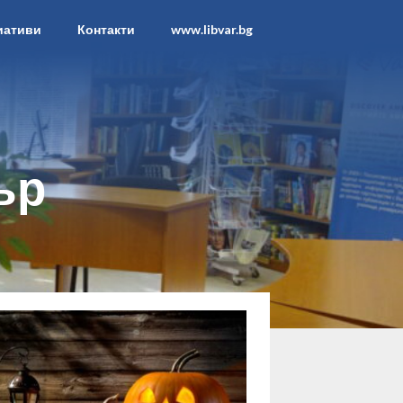
иативи
Контакти
www.libvar.bg
ър