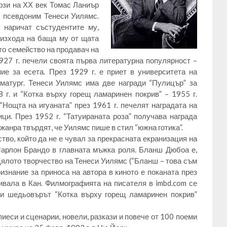
рзи на ХХ век Томас Ланиър
и псевдоним Тенеси Уилямс.
о наричат състудентите му,
оизхода на баща му от щата
ото семейство на продавач на
927 г. печели своята първа литературна популярност –
ие за есета. През 1929 г. е приет в университета на
матург. Тенеси Уилямс има две награди “Пулицър” за
 г. и “Котка върху горещ ламаринен покрив” – 1955 г.
Нощта на игуаната” през 1961 г. печелят наградата на
ци. През 1952 г. “Татуираната роза” получава награда
 жанра твърдят, че Уилямс пише в стил “южна готика”.
тво, който да не е чувал за прекрасната екранизация на
Марлон Брандо в главната мъжка роля. Бланш Дюбоа е,
цялото творчество на Тенеси Уилямс (“Бланш – това съм
ризнание за приноса на автора в киното е поканата през
ивала в Кан. Филмографията на писателя в imbd.com се
е и шедьовърът “Котка върху горещ ламаринен покрив”
пиеси и сценарии, новели, разкази и повече от 100 поеми