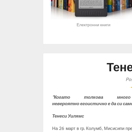
Електронни книги
Тен
Po
“Когато толкова мн
невероятно
егоистично е да си сам
Тенеси Уилямс
На 26 март в гр. Колумб, Мисисипи пр