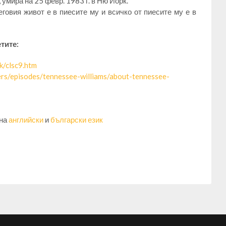
умира на 25 февр. 1983 г. в Ню Йорк.
еговия живот е в пиесите му и всичко от пиесите му е в
тите:
k/clsc9.htm
rs/episodes/tennessee-williams/about-tennessee-
 на
английски
и
български език